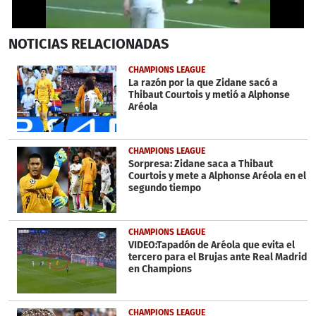
0
NOTICIAS
RELACIONADAS
seconds
of
39
CHAMPIONS LEAGUE
seconds
La razón por la que Zidane sacó a
Thibaut Courtois y metió a Alphonse
Aréola
CHAMPIONS LEAGUE
Sorpresa: Zidane saca a Thibaut
Courtois y mete a Alphonse Aréola en el
segundo tiempo
CHAMPIONS LEAGUE
VIDEO:Tapadón de Aréola que evita el
tercero para el Brujas ante Real Madrid
en Champions
CHAMPIONS LEAGUE