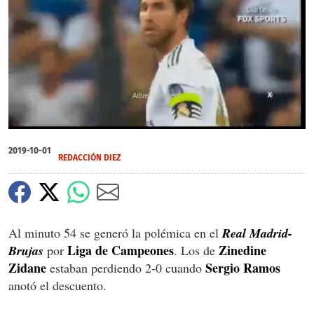
X
0
of
2019-10-01
1
REDACCIÓN DIEZ
minute,
14
seconds
Al minuto 54 se generó la polémica en el
Real Madrid-
Liga de Campeones
Zinedine
Brujas
por
. Los de
Zidane
Sergio Ramos
estaban perdiendo 2-0 cuando
anotó el descuento.