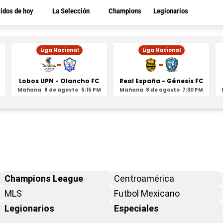
tidos de hoy
La Selección
Champions
Legionarios
Liga Nacional
Liga Nacional
-
-
Lobos UPN - Olancho FC
Real España - Génesis FC
Mañana
8 de agosto
5:15 PM
Mañana
8 de agosto
7:30 PM
Champions League
Centroamérica
MLS
Futbol Mexicano
Legionarios
Especiales