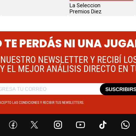
La Seleccion
Premios Diez
 TE PERDÁS NI UNA JUG
 NUESTRO NEWSLETTER Y RECIBÍ LO
Y EL MEJOR ANÁLISIS DIRECTO EN 
SUSCRIBIR
ACEPTO LAS CONDICIONES Y RECIBIR TUS NEWSLETTERS.