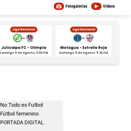
Fotogalerías
Videos
Liga Nacional
Liga Nacional
-
-
Juticalpa FC - Olimpia
Motagua - Estrella Roja
Indepe
Domingo
9 de agosto
3:00 PM
Domingo
9 de agosto
5:15 PM
Domin
No Todo es Futbol
Fútbol femenino
PORTADA DIGITAL