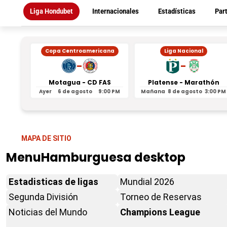
Liga Hondubet
Internacionales
Estadísticas
Par
Copa Centroamericana
Liga Nacional
-
-
Motagua - CD FAS
Platense - Marathón
Ayer
6 de agosto
9:00 PM
Mañana
8 de agosto
3:00 PM
MAPA DE SITIO
MenuHamburguesa desktop
Estadisticas de ligas
Mundial 2026
Segunda División
Torneo de Reservas
Noticias del Mundo
Champions League