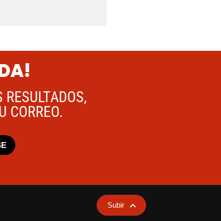
ADA!
S RESULTADOS,
TU CORREO.
SE
Subir