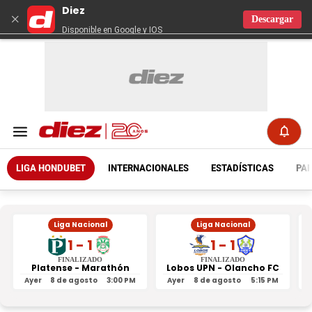
Diez
×
Descargar
Disponible en Google y IOS
LIGA HONDUBET
INTERNACIONALES
ESTADÍSTICAS
PAR
Liga Nacional
Liga Nacional
1 - 1
1 - 1
FINALIZADO
FINALIZADO
Platense - Marathón
Lobos UPN - Olancho FC
R
Ayer
8 de agosto
3:00 PM
Ayer
8 de agosto
5:15 PM