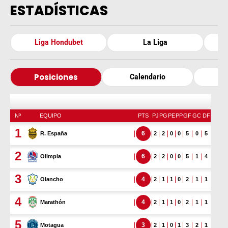
ESTADÍSTICAS
Liga Hondubet
La Liga
C
Posiciones
Calendario
Go