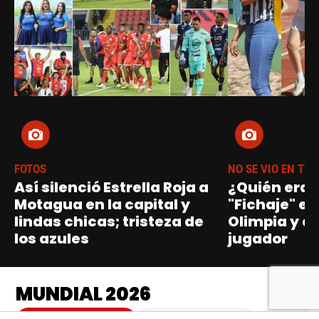
FOTOS
NO SE VIO EN TV
Así silenció Estrella Roja a
¿Quién era 
Motagua en la capital y
"Fichaje" e
lindas chicas; tristeza de
Olimpia y el
los azules
jugador
MUNDIAL 2026