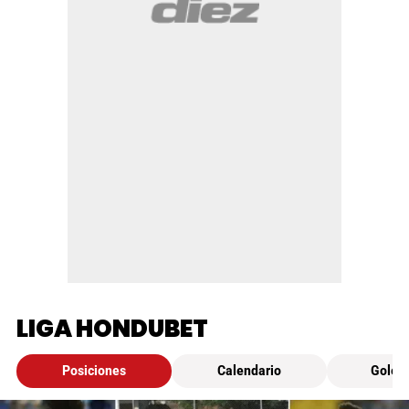
LIGA HONDUBET
Posiciones
Calendario
Golea