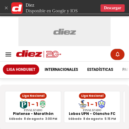
Diez
×
Descargar
Disponible en Google y IOS
LIGA HONDUBET
INTERNACIONALES
ESTADÍSTICAS
PAR
Liga Nacional
Liga Nacional
1 - 1
1 - 1
FINALIZADO
FINALIZADO
Platense - Marathón
Lobos UPN - Olancho FC
R
Sábado
8 de agosto
3:00 PM
Sábado
8 de agosto
5:15 PM