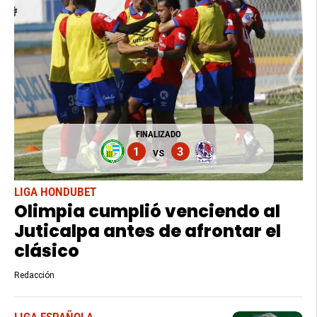
FINALIZADO
1
3
VS
LIGA HONDUBET
Olimpia cumplió venciendo al
Juticalpa antes de afrontar el
clásico
Redacción