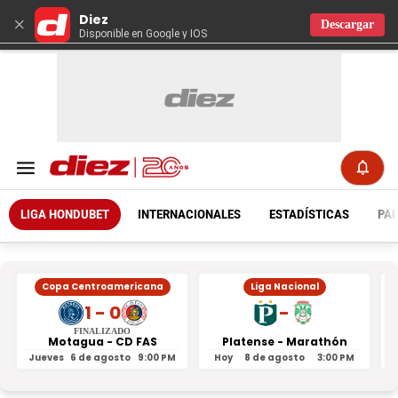
Diez
×
Descargar
Disponible en Google y IOS
LIGA HONDUBET
INTERNACIONALES
ESTADÍSTICAS
PAR
Copa Centroamericana
Liga Nacional
1 - 0
-
FINALIZADO
Motagua - CD FAS
Platense - Marathón
Jueves
6 de agosto
9:00 PM
Hoy
8 de agosto
3:00 PM