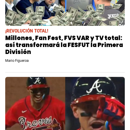
¡REVOLUCIÓN TOTAL!
Millones, Fan Fest, FVS VAR y TV total:
así transformará la FESFUT la Primera
División
Mario Figueroa