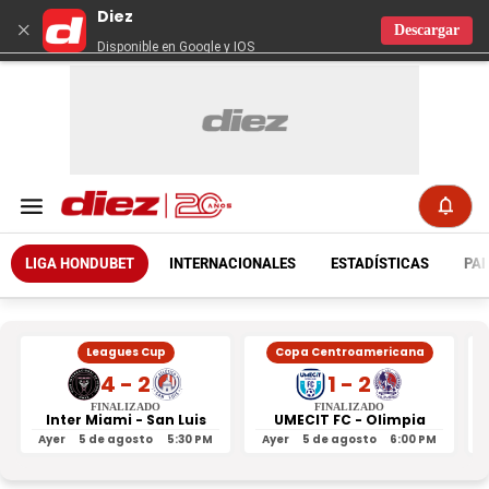
Diez
×
Descargar
Disponible en Google y IOS
LIGA HONDUBET
INTERNACIONALES
ESTADÍSTICAS
PAR
Leagues Cup
Copa Centroamericana
4 - 2
1 - 2
FINALIZADO
FINALIZADO
Inter Miami - San Luis
UMECIT FC - Olimpia
Ayer
5 de agosto
5:30 PM
Ayer
5 de agosto
6:00 PM