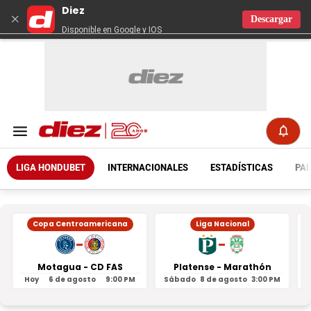
Diez
×
Descargar
Disponible en Google y IOS
LIGA HONDUBET
INTERNACIONALES
ESTADÍSTICAS
PAR
Copa Centroamericana
Liga Nacional
-
-
Motagua - CD FAS
Platense - Marathón
Hoy
6 de agosto
9:00 PM
Sábado
8 de agosto
3:00 PM