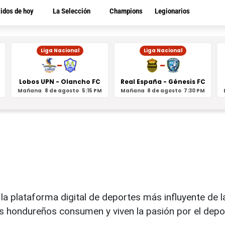
tidos de hoy
La Selección
Champions
Legionarios
Liga Nacional
Liga Nacional
-
-
Lobos UPN - Olancho FC
Real España - Génesis FC
Mañana
8 de agosto
5:15 PM
Mañana
8 de agosto
7:30 PM
y la plataforma digital de deportes más influyente de
s hondureños consumen y viven la pasión por el dep