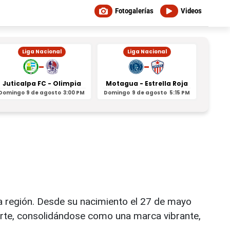
Fotogalerías
Videos
Liga Nacional
Liga Nacional
-
-
Juticalpa FC - Olimpia
Motagua - Estrella Roja
Indepe
Domingo
9 de agosto
3:00 PM
Domingo
9 de agosto
5:15 PM
Domin
 la región. Desde su nacimiento el 27 de mayo
orte, consolidándose como una marca vibrante,