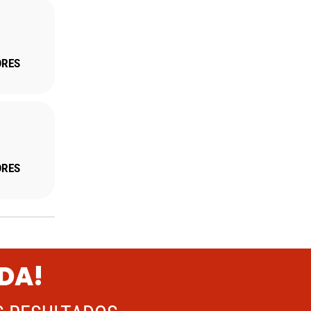
ORES
ORES
ADA!