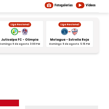
Fotogalerías
Videos
Liga Nacional
Liga Nacional
-
-
Juticalpa FC - Olimpia
Motagua - Estrella Roja
Indepe
Domingo
9 de agosto
3:00 PM
Domingo
9 de agosto
5:15 PM
Domin