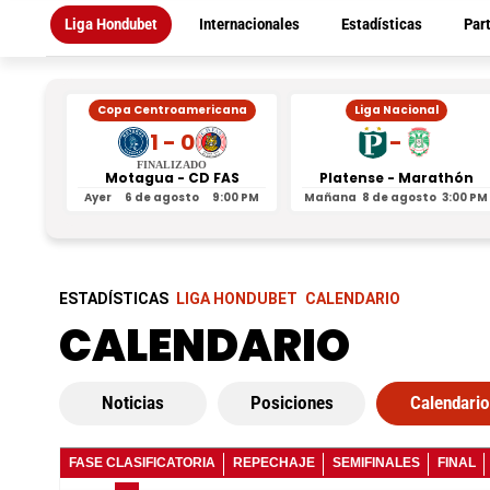
Liga Hondubet
Internacionales
Estadísticas
Par
Copa Centroamericana
Liga Nacional
1 - 0
-
FINALIZADO
Motagua - CD FAS
Platense - Marathón
Ayer
6 de agosto
9:00 PM
Mañana
8 de agosto
3:00 PM
ESTADÍSTICAS
LIGA HONDUBET
CALENDARIO
CALENDARIO
Noticias
Posiciones
Calendario