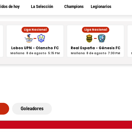
tidos de hoy
La Selección
Champions
Legionarios
Liga Nacional
Liga Nacional
-
-
Lobos UPN - Olancho FC
Real España - Génesis FC
Mañana
8 de agosto
5:15 PM
Mañana
8 de agosto
7:30 PM
Goleadores