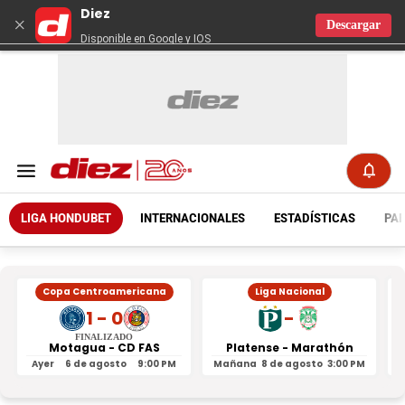
Diez
×
Descargar
Disponible en Google y IOS
LIGA HONDUBET
INTERNACIONALES
ESTADÍSTICAS
PAR
Copa Centroamericana
Liga Nacional
1 - 0
-
FINALIZADO
Motagua - CD FAS
Platense - Marathón
Ayer
6 de agosto
9:00 PM
Mañana
8 de agosto
3:00 PM