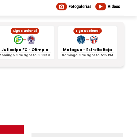
Fotogalerías
Videos
Liga Nacional
Liga Nacional
-
-
Juticalpa FC - Olimpia
Motagua - Estrella Roja
Indepe
Domingo
9 de agosto
3:00 PM
Domingo
9 de agosto
5:15 PM
Domin