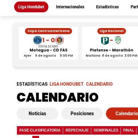
Liga Hondubet
Internacionales
Estadísticas
Par
Copa Centroamericana
Liga Nacional
1 - 0
-
FINALIZADO
Motagua - CD FAS
Platense - Marathón
Ayer
6 de agosto
9:00 PM
Mañana
8 de agosto
3:00 PM
ESTADÍSTICAS
LIGA HONDUBET
CALENDARIO
CALENDARIO
Noticias
Posiciones
Calendario