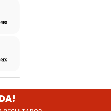
ORES
ORES
ADA!