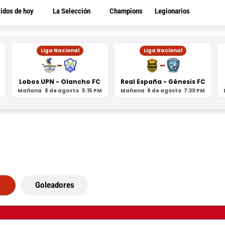
tidos de hoy
La Selección
Champions
Legionarios
Liga Nacional
Liga Nacional
-
-
Lobos UPN - Olancho FC
Real España - Génesis FC
Mañana
8 de agosto
5:15 PM
Mañana
8 de agosto
7:30 PM
Goleadores