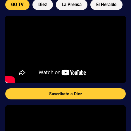
GO TV
Diez
La Prensa
El Heraldo
Suscríbete a Diez