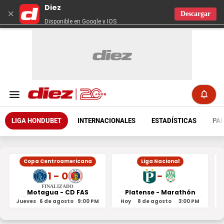
Diez
×
Descargar
Disponible en Google y IOS
LIGA HONDUBET
INTERNACIONALES
ESTADÍSTICAS
PAR
Copa Centroamericana
Liga Nacional
1 - 0
-
FINALIZADO
Motagua - CD FAS
Platense - Marathón
Jueves
6 de agosto
9:00 PM
Hoy
8 de agosto
3:00 PM