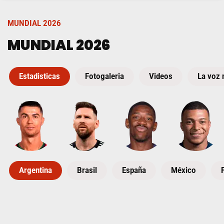
MUNDIAL 2026
MUNDIAL 2026
Estadisticas
Fotogaleria
Videos
La voz 
Argentina
Brasil
España
México