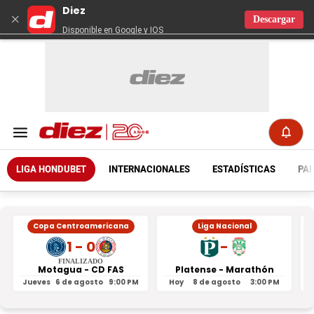
Diez
×
Descargar
Disponible en Google y IOS
LIGA HONDUBET
INTERNACIONALES
ESTADÍSTICAS
PAR
Copa Centroamericana
Liga Nacional
1 - 0
-
FINALIZADO
Motagua - CD FAS
Platense - Marathón
Jueves
6 de agosto
9:00 PM
Hoy
8 de agosto
3:00 PM