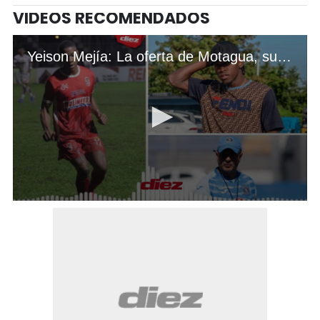
VIDEOS RECOMENDADOS
Yeison Mejía: La oferta de Motagua, su salida de Olimpia y su relación con Alberth Elis
0
seconds
of
5
minutes,
55
seconds