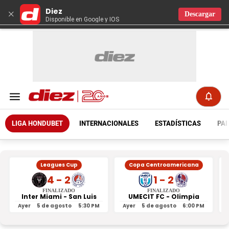
Diez
×
Descargar
Disponible en Google y IOS
LIGA HONDUBET
INTERNACIONALES
ESTADÍSTICAS
PAR
Leagues Cup
Copa Centroamericana
4 - 2
1 - 2
FINALIZADO
FINALIZADO
Inter Miami - San Luis
UMECIT FC - Olimpia
Ayer
5 de agosto
5:30 PM
Ayer
5 de agosto
6:00 PM