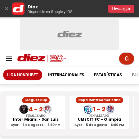
Diez
×
Descargar
Disponible en Google y IOS
LIGA HONDUBET
INTERNACIONALES
ESTADÍSTICAS
PAR
Leagues Cup
Copa Centroamericana
4 - 2
1 - 2
FINALIZADO
FINALIZADO
Inter Miami - San Luis
UMECIT FC - Olimpia
Ayer
5 de agosto
5:30 PM
Ayer
5 de agosto
6:00 PM