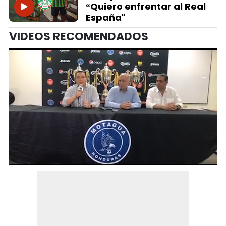
“Quiero enfrentar al Real
España"
VIDEOS RECOMENDADOS
0
seconds
of
1
minute,
4
seconds