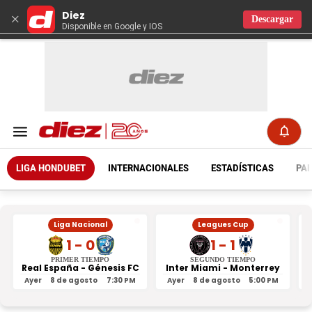
Diez
×
Descargar
Disponible en Google y IOS
LIGA HONDUBET
INTERNACIONALES
ESTADÍSTICAS
PAR
Liga Nacional
Leagues Cup
1 - 0
1 - 1
PRIMER TIEMPO
SEGUNDO TIEMPO
Real España - Génesis FC
Inter Miami - Monterrey
Ayer
8 de agosto
7:30 PM
Ayer
8 de agosto
5:00 PM