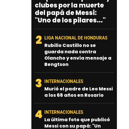
clubes por la muerte
del papá de Messi:
"Uno de los pilares..."
2
LIGA NACIONAL DE HONDURAS
Rubilio Castillo no se
guarda nada contra
Olancho y envía mensaje a
Bengtson
3
INTERNACIONALES
Murió el padre de Leo Messi
a los 68 años en Rosario
4
INTERNACIONALES
La última foto que publicó
Messi con su papá: "Un