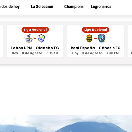
tidos de hoy
La Selección
Champions
Legionarios
Liga Nacional
Liga Nacional
-
-
Lobos UPN - Olancho FC
Real España - Génesis FC
Hoy
8 de agosto
5:15 PM
Hoy
8 de agosto
7:30 PM