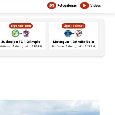
Fotogalerías
Videos
Liga Nacional
Liga Nacional
-
-
Juticalpa FC - Olimpia
Motagua - Estrella Roja
Indepe
Mañana
9 de agosto
3:00 PM
Mañana
9 de agosto
5:15 PM
Mañan