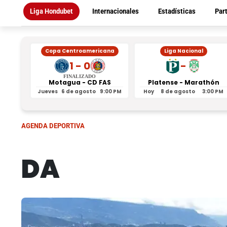
Liga Hondubet
Internacionales
Estadísticas
Par
Copa Centroamericana
Liga Nacional
1 - 0
-
FINALIZADO
Motagua - CD FAS
Platense - Marathón
Jueves
6 de agosto
9:00 PM
Hoy
8 de agosto
3:00 PM
AGENDA DEPORTIVA
DA