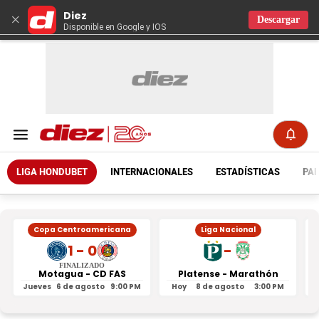
Diez
×
Descargar
Disponible en Google y IOS
LIGA HONDUBET
INTERNACIONALES
ESTADÍSTICAS
PAR
Copa Centroamericana
Liga Nacional
1 - 0
-
FINALIZADO
Motagua - CD FAS
Platense - Marathón
Jueves
6 de agosto
9:00 PM
Hoy
8 de agosto
3:00 PM