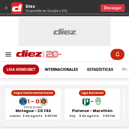
Diez
×
Descargar
Disponible en Google y IOS
LIGA HONDUBET
INTERNACIONALES
ESTADÍSTICAS
PAR
Copa Centroamericana
Liga Nacional
1 - 0
-
FINALIZADO
Motagua - CD FAS
Platense - Marathón
Jueves
6 de agosto
9:00 PM
Hoy
8 de agosto
3:00 PM