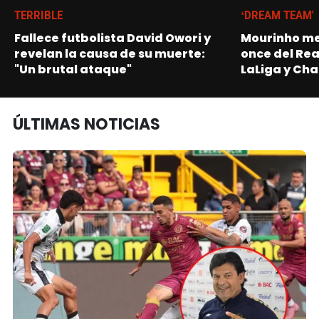
TERRIBLE
‘DREAM TEAM'
Fallece futbolista David Owori y
Mourinho me
revelan la causa de su muerte:
once del Re
"Un brutal ataque"
LaLiga y Ch
ÚLTIMAS NOTICIAS