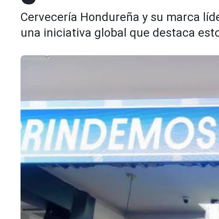
Cervecería Hondureña y su marca líde
una iniciativa global que destaca e
X
X
X