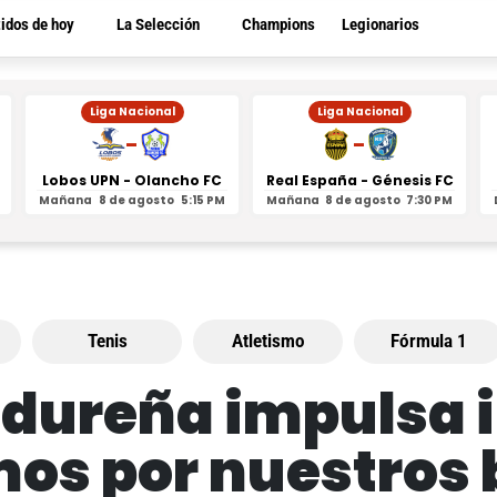
tidos de hoy
La Selección
Champions
Legionarios
Liga Nacional
Liga Nacional
-
-
Lobos UPN - Olancho FC
Real España - Génesis FC
Mañana
8 de agosto
5:15 PM
Mañana
8 de agosto
7:30 PM
Tenis
Atletismo
Fórmula 1
dureña impulsa i
mos por nuestros 