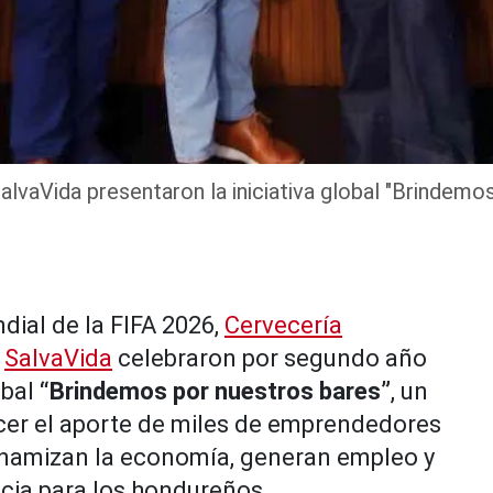
lvaVida presentaron la iniciativa global "Brindemo
dial de la FIFA 2026,
Cervecería
r
SalvaVida
celebraron por segundo año
obal
“Brindemos por nuestros bares”
, un
cer el aporte de miles de emprendedores
inamizan la economía, generan empleo y
cia para los hondureños.