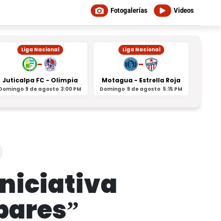
Fotogalerías
Videos
Liga Nacional
Liga Nacional
-
-
Juticalpa FC - Olimpia
Motagua - Estrella Roja
Indepe
Domingo
9 de agosto
3:00 PM
Domingo
9 de agosto
5:15 PM
Domin
niciativa
bares”