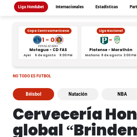
Liga Hondubet
Internacionales
Estadísticas
Par
Copa Centroamericana
Liga Nacional
1 - 0
-
FINALIZADO
Motagua - CD FAS
Platense - Marathón
Ayer
6 de agosto
9:00 PM
Mañana
8 de agosto
3:00 PM
NO TODO ES FUTBOL
Béisbol
Natación
NBA
Cervecería Hon
global “Brinde