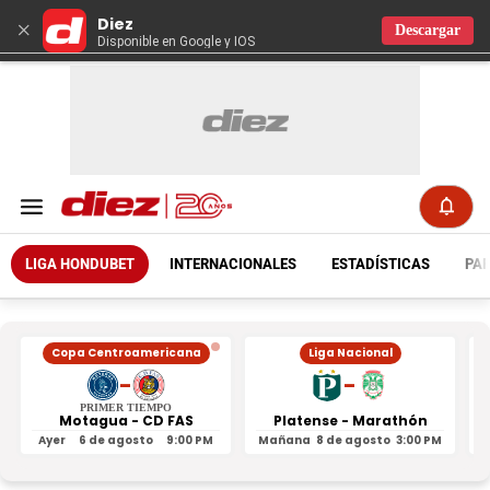
Diez
×
Descargar
Disponible en Google y IOS
LIGA HONDUBET
INTERNACIONALES
ESTADÍSTICAS
PAR
Copa Centroamericana
Liga Nacional
-
-
PRIMER TIEMPO
Motagua - CD FAS
Platense - Marathón
Ayer
6 de agosto
9:00 PM
Mañana
8 de agosto
3:00 PM