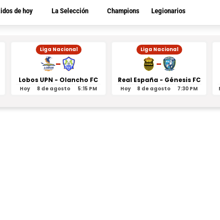
tidos de hoy
La Selección
Champions
Legionarios
Liga Nacional
Liga Nacional
-
-
Lobos UPN - Olancho FC
Real España - Génesis FC
Hoy
8 de agosto
5:15 PM
Hoy
8 de agosto
7:30 PM