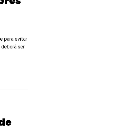
bres
 para evitar
 deberá ser
de