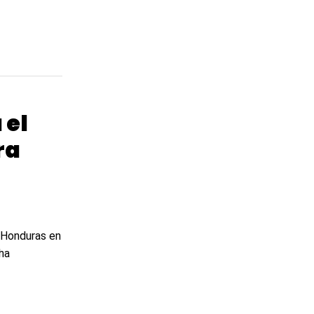
 el
ra
a Honduras en
ha