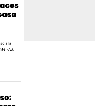
paces
 casa
so a la
nte FAS,
so: