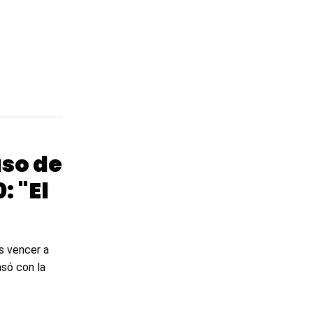
aso de
: "El
s vencer a
asó con la