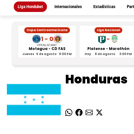
Liga Hondubet
Internacionales
Estadísticas
Par
Copa Centroamericana
Liga Nacional
1 - 0
-
FINALIZADO
Motagua - CD FAS
Platense - Marathón
Jueves
6 de agosto
9:00 PM
Hoy
8 de agosto
3:00 PM
Honduras