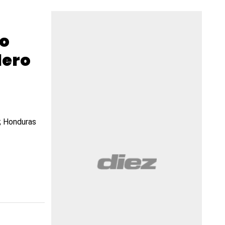
o
lero
; Honduras