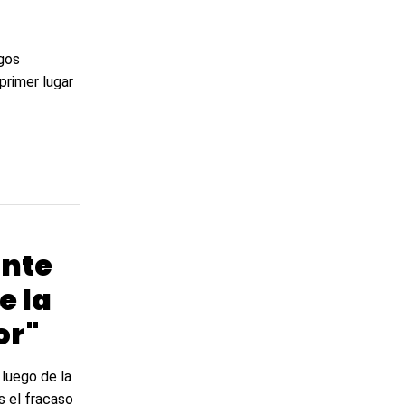
egos
primer lugar
ante
e la
or"
luego de la
s el fracaso