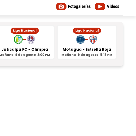
Fotogalerías
Videos
Liga Nacional
Liga Nacional
-
-
Juticalpa FC - Olimpia
Motagua - Estrella Roja
Indepe
Mañana
9 de agosto
3:00 PM
Mañana
9 de agosto
5:15 PM
Mañan