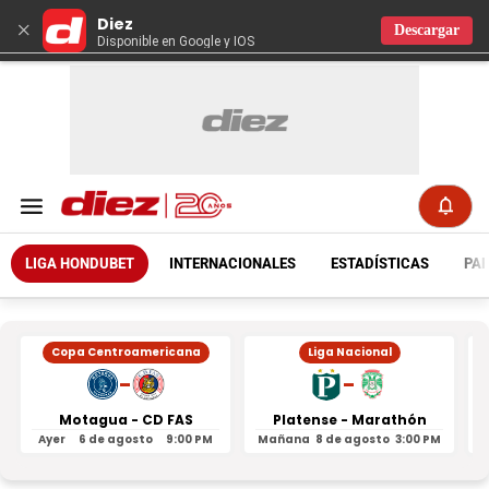
Diez
×
Descargar
Disponible en Google y IOS
LIGA HONDUBET
INTERNACIONALES
ESTADÍSTICAS
PAR
Copa Centroamericana
Liga Nacional
-
-
Motagua - CD FAS
Platense - Marathón
Ayer
6 de agosto
9:00 PM
Mañana
8 de agosto
3:00 PM