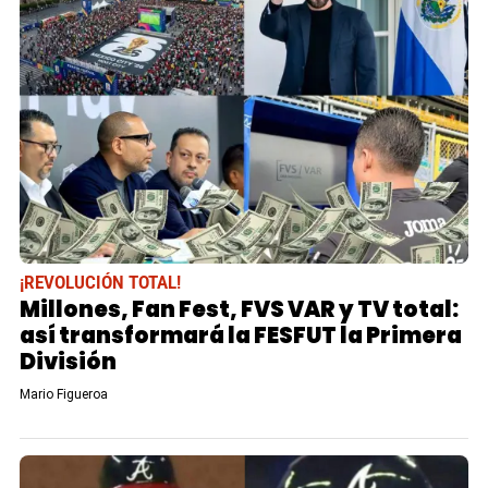
¡REVOLUCIÓN TOTAL!
Millones, Fan Fest, FVS VAR y TV total:
así transformará la FESFUT la Primera
División
Mario Figueroa