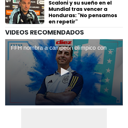
Scaloni y su sueño en el
Mundial tras vencer a
Honduras: "No pensamos
en repetir"
VIDEOS RECOMENDADOS
FFH nombra a campeón olímpico con España como director deportivo de la Selección de Honduras
0
seconds
of
4
minutes,