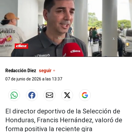
X
0
of
9
Redacción Diez
seguir +
minutes,
34
07 de junio de 2026 a las 13:37
seconds
El director deportivo de la Selección de
Honduras, Francis Hernández, valoró de
forma positiva la reciente gira