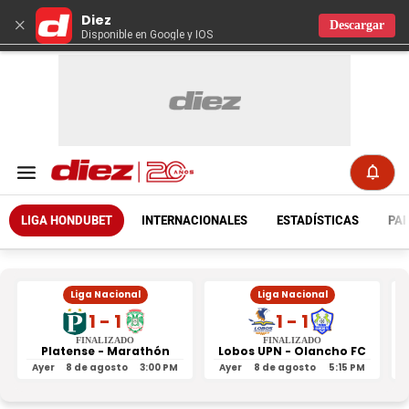
Diez
×
Descargar
Disponible en Google y IOS
LIGA HONDUBET
INTERNACIONALES
ESTADÍSTICAS
PAR
Liga Nacional
Liga Nacional
1 - 1
1 - 1
FINALIZADO
FINALIZADO
Platense - Marathón
Lobos UPN - Olancho FC
R
Ayer
8 de agosto
3:00 PM
Ayer
8 de agosto
5:15 PM