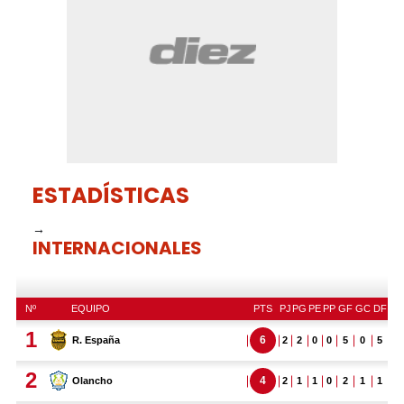
51
seconds
ESTADÍSTICAS
→
INTERNACIONALES