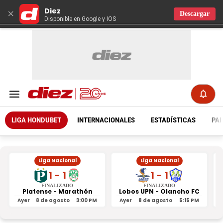
Diez
×
Descargar
Disponible en Google y IOS
LIGA HONDUBET
INTERNACIONALES
ESTADÍSTICAS
PAR
Liga Nacional
Liga Nacional
1 - 1
1 - 1
FINALIZADO
FINALIZADO
Platense - Marathón
Lobos UPN - Olancho FC
R
Ayer
8 de agosto
3:00 PM
Ayer
8 de agosto
5:15 PM