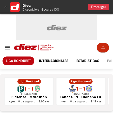
Diez
×
Descargar
Disponible en Google y IOS
LIGA HONDUBET
INTERNACIONALES
ESTADÍSTICAS
PAR
Liga Nacional
Liga Nacional
1 - 1
1 - 1
FINALIZADO
FINALIZADO
Platense - Marathón
Lobos UPN - Olancho FC
R
Ayer
8 de agosto
3:00 PM
Ayer
8 de agosto
5:15 PM