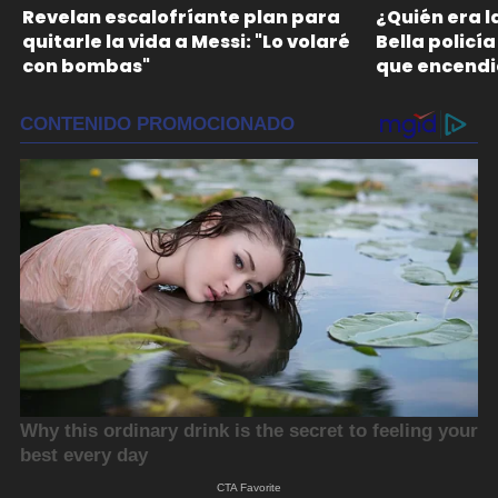
Revelan escalofríante plan para
¿Quién era l
quitarle la vida a Messi: "Lo volaré
Bella policía
con bombas"
que encendi