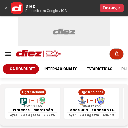
Diez
×
Descargar
Disponible en Google y IOS
LIGA HONDUBET
INTERNACIONALES
ESTADÍSTICAS
PAR
Liga Nacional
Liga Nacional
1 - 1
1 - 1
FINALIZADO
FINALIZADO
Platense - Marathón
Lobos UPN - Olancho FC
R
Ayer
8 de agosto
3:00 PM
Ayer
8 de agosto
5:15 PM