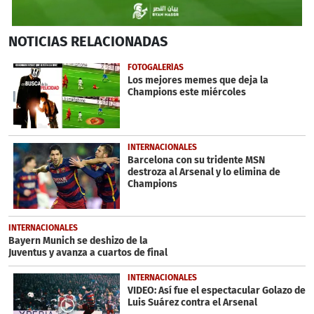
0
NOTICIAS
RELACIONADAS
seconds
of
16
FOTOGALERÍAS
seconds
Los mejores memes que deja la
Champions este miércoles
INTERNACIONALES
Barcelona con su tridente MSN
destroza al Arsenal y lo elimina de
Champions
INTERNACIONALES
Bayern Munich se deshizo de la
Juventus y avanza a cuartos de final
INTERNACIONALES
VIDEO: Así fue el espectacular Golazo de
Luis Suárez contra el Arsenal