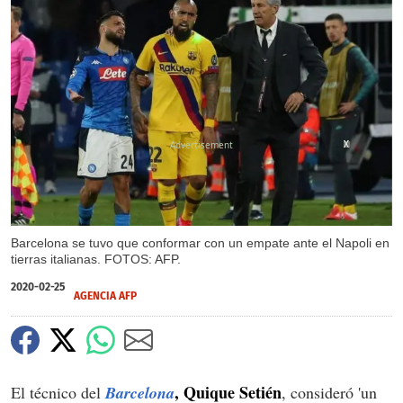
X
X
Barcelona se tuvo que conformar con un empate ante el Napoli en
tierras italianas. FOTOS: AFP.
2020-02-25
AGENCIA AFP
,
Quique Setién
El técnico del
Barcelona
, consideró 'un