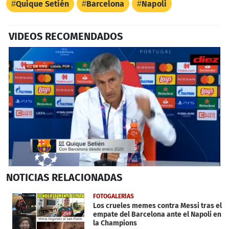
Quique Setién
Barcelona
Napoli
VIDEOS RECOMENDADOS
0
NOTICIAS
RELACIONADAS
seconds
of
2
FOTOGALERÍAS
minutes,
Los crueles memes contra Messi tras el
40
empate del Barcelona ante el Napoli en
seconds
la Champions