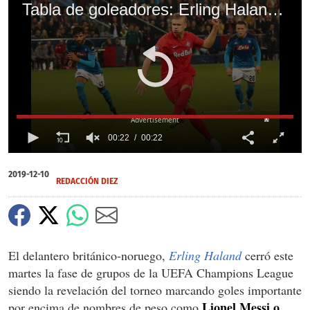
Tabla de goleadores: Erling Haland se queda corto ante Robert Lewandowski en la Champions
X
00:22
00:22
0
of
2019-12-10
22
REDACCIÓN DIEZ
seconds
El delantero británico-noruego,
Erling Haland
cerró este
martes la fase de grupos de la UEFA Champions League
siendo la revelación del torneo marcando goles importante
Lionel Messi o
por encima de nombres de peso como