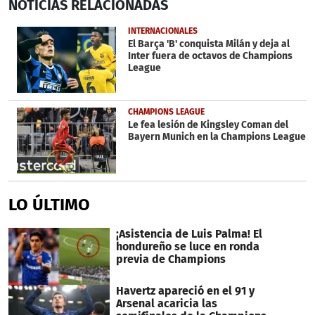
NOTICIAS
RELACIONADAS
seconds
of
1
INTERNACIONALES
minute,
El Barça 'B' conquista Milán y deja al
1
Inter fuera de octavos de Champions
second
League
CHAMPIONS LEAGUE
Le fea lesión de Kingsley Coman del
Bayern Munich en la Champions League
LO ÚLTIMO
¡Asistencia de Luis Palma! El
hondureño se luce en ronda
previa de Champions
Havertz apareció en el 91 y
Arsenal acaricia las