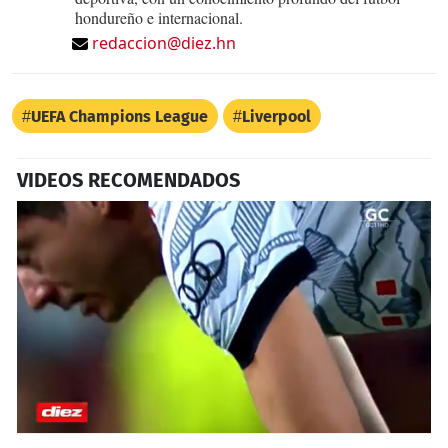
hondureño e internacional.
redaccion@diez.hn
UEFA Champions League
Liverpool
VIDEOS RECOMENDADOS
0