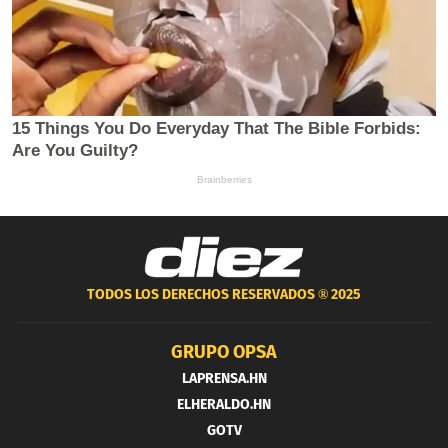
TODOS LOS DERECHOS RESERVADOS ®
2025
GRUPO OPSA
LAPRENSA.HN
ELHERALDO.HN
GOTV