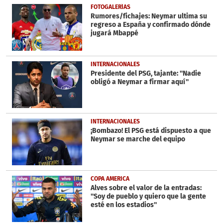
6
FOTOGALERÍAS
minutes,
Rumores/fichajes: Neymar ultima su
5
regreso a España y confirmado dónde
seconds
jugará Mbappé
INTERNACIONALES
Presidente del PSG, tajante: ''Nadie
obligó a Neymar a firmar aquí''
INTERNACIONALES
¡Bombazo! El PSG está dispuesto a que
Neymar se marche del equipo
COPA AMERICA
Alves sobre el valor de la entradas:
''Soy de pueblo y quiero que la gente
esté en los estadios''