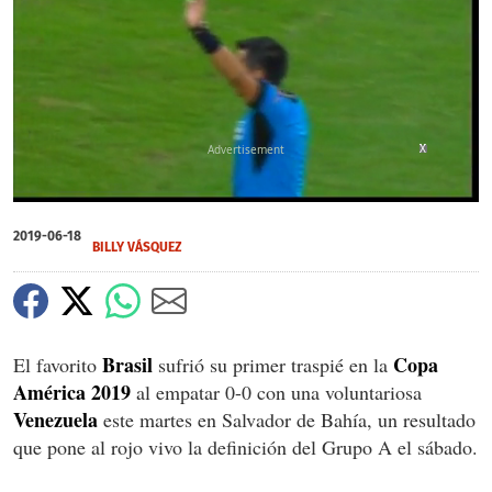
X
X
X
0
seconds
2019-06-18
of
BILLY VÁSQUEZ
0
seconds
Brasil
Copa
El favorito
sufrió su primer traspié en la
América 2019
al empatar 0-0 con una voluntariosa
Venezuela
este martes en Salvador de Bahía, un resultado
que pone al rojo vivo la definición del Grupo A el sábado.