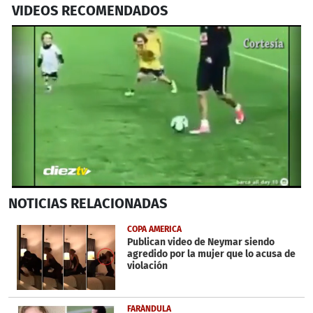
VIDEOS RECOMENDADOS
0
NOTICIAS
RELACIONADAS
seconds
of
41
COPA AMERICA
seconds
Publican video de Neymar siendo
agredido por la mujer que lo acusa de
violación
FARÁNDULA