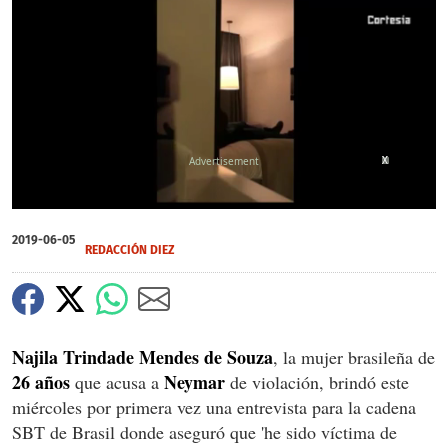
X
X
0
of
2019-06-05
1
REDACCIÓN DIEZ
minute,
3
seconds
Najila Trindade Mendes de Souza
, la mujer brasileña de
26 años
Neymar
que acusa a
de violación, brindó este
miércoles por primera vez una entrevista para la cadena
SBT de Brasil donde aseguró que 'he sido víctima de