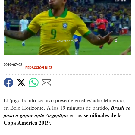
X
0
of
2019-07-02
49
REDACCIÓN DIEZ
seconds
El 'jogo bonito' se hizo presente en el estadio Mineirao,
en Belo Horizonte. A los 19 minutos de partido,
Brasil se
semifinales de la
puso a ganar ante
Argentina
en las
Copa América 2019.