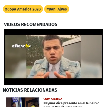
Copa America 2020
Dani Alves
VIDEOS RECOMENDADOS
0
NOTICIAS
RELACIONADAS
seconds
of
34
COPA AMERICA
seconds
Neymar dice presente en el Mineirão