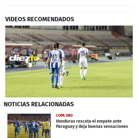
VIDEOS RECOMENDADOS
0
NOTICIAS
RELACIONADAS
seconds
of
1
COPA ORO
minute,
Honduras rescata el empate ante
1
Paraguay y deja buenas sensaciones
second