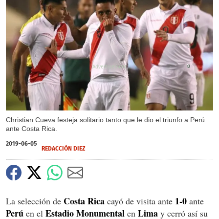
X
X
X
Christian Cueva festeja solitario tanto que le dio el triunfo a Perú
ante Costa Rica.
2019-06-05
REDACCIÓN DIEZ
Costa Rica
1-0
La selección de
cayó de visita ante
ante
Perú
Estadio Monumental
Lima
en el
en
y cerró así su