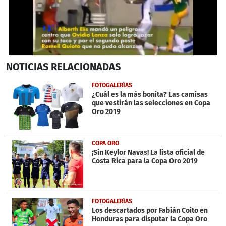
0
NOTICIAS
RELACIONADAS
seconds
of
1
FOTOGALERÍAS
minute,
¿Cuál es la más bonita? Las camisas
24
que vestirán las selecciones en Copa
seconds
Oro 2019
COPA ORO
¡Sin Keylor Navas! La lista oficial de
Costa Rica para la Copa Oro 2019
FOTOGALERÍAS
Los descartados por Fabián Coito en
Honduras para disputar la Copa Oro