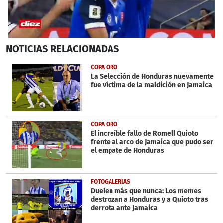
0
NOTICIAS
RELACIONADAS
seconds
of
1
COPA ORO
minute,
La Selección de Honduras nuevamente
43
fue víctima de la maldición en Jamaica
seconds
COPA ORO
El increíble fallo de Romell Quioto
frente al arco de Jamaica que pudo ser
el empate de Honduras
FOTOGALERÍAS
Duelen más que nunca: Los memes
destrozan a Honduras y a Quioto tras
derrota ante Jamaica