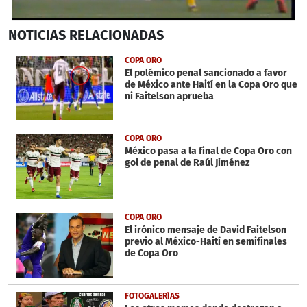
0
NOTICIAS
RELACIONADAS
seconds
of
16
COPA ORO
seconds
El polémico penal sancionado a favor
de México ante Haití en la Copa Oro que
ni Faitelson aprueba
COPA ORO
México pasa a la final de Copa Oro con
gol de penal de Raúl Jiménez
COPA ORO
El irónico mensaje de David Faitelson
previo al México-Haití en semifinales
de Copa Oro
FOTOGALERÍAS