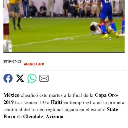
X
X
X
X
0
of
2019-07-02
1
AGENCIA AFP
minute,
4
seconds
México
Copa Oro-
clasificó este martes a la final de la
2019
Haití
tras vencer 1-0 a
en tiempo extra en la primera
State
semifinal del torneo regional jugada en el estadio
Farm
Glendale
Arizona
de
,
.