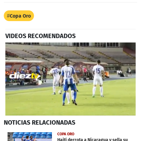
Copa Oro
VIDEOS RECOMENDADOS
0
NOTICIAS
RELACIONADAS
of
1
minute,
COPA ORO
0
Haití derrota a Nicaragua y sella su