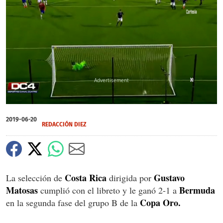
X
0
seconds
2019-06-20
of
REDACCIÓN DIEZ
0
seconds
Costa Rica
Gustavo
La selección de
dirigida por
Matosas
Bermuda
cumplió con el libreto y le ganó 2-1 a
Copa Oro.
en la segunda fase del grupo B de la