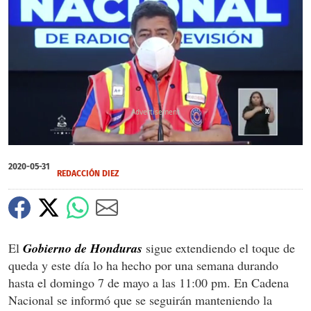
X
0
seconds
2020-05-31
of
REDACCIÓN DIEZ
0
seconds
El
Gobierno de Honduras
sigue extendiendo el toque de
queda y este día lo ha hecho por una semana durando
hasta el domingo 7 de mayo a las 11:00 pm. En Cadena
Nacional se informó que se seguirán manteniendo la