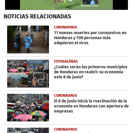
0
NOTICIAS
RELACIONADAS
seconds
of
26
CORONAVIRUS
seconds
11 nuevas muertes por coronavirus en
Honduras y 108 personas más
adquieren el virus
FOTOGALERÍAS
¿Cuáles serán los primeros municipios
de Honduras en reabrir su economía
este 8 de junio?
CORONAVIRUS
El 8 de junio inicia la reactivación de la
economía en Honduras con apertura de
empresas
CORONAVIRUS