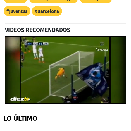
Juventus
Barcelona
VIDEOS RECOMENDADOS
0
seconds
of
LO ÚLTIMO
1
minute,
4