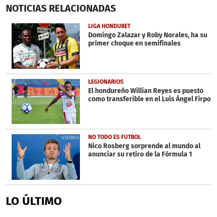
0
NOTICIAS
RELACIONADAS
seconds
of
46
LIGA HONDUBET
seconds
Domingo Zalazar y Roby Norales, ha su
primer choque en semifinales
LEGIONARIOS
El hondureño Willian Reyes es puesto
como transferible en el Luis Ángel Firpo
NO TODO ES FUTBOL
Nico Rosberg sorprende al mundo al
anunciar su retiro de la Fórmula 1
LO ÚLTIMO