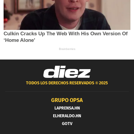
TODOS LOS DERECHOS RESERVADOS ®
2025
GRUPO OPSA
LAPRENSA.HN
ELHERALDO.HN
GOTV