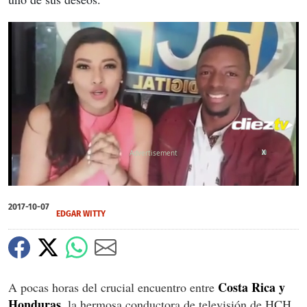
X
0
of
2017-10-07
50
EDGAR WITTY
seconds
Costa Rica y
A pocas horas del crucial encuentro entre
Honduras
, la hermosa conductora de televisión de HCH,