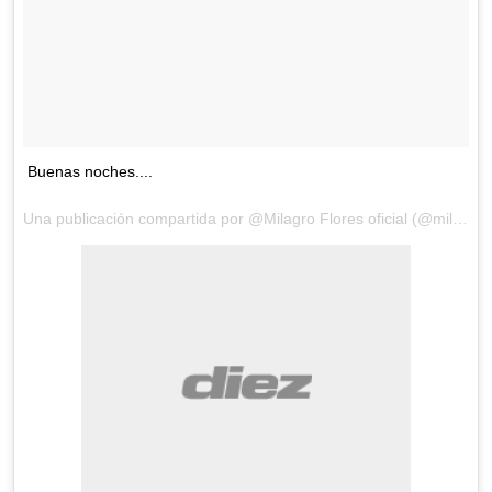
Buenas noches....
Una publicación compartida por @Milagro Flores oficial (@milagroflores.hn) el 8 de Sep de 2017 a la(s) 10:58 PDT