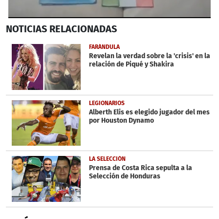
0
NOTICIAS
RELACIONADAS
seconds
of
5
FARÁNDULA
minutes,
Revelan la verdad sobre la 'crisis' en la
49
relación de Piqué y Shakira
seconds
LEGIONARIOS
Alberth Elis es elegido jugador del mes
por Houston Dynamo
LA SELECCIÓN
Prensa de Costa Rica sepulta a la
Selección de Honduras