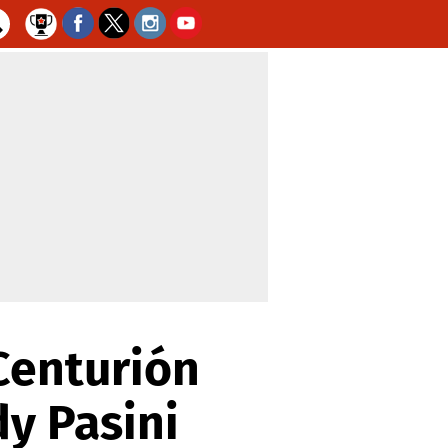
Centurión
dy Pasini