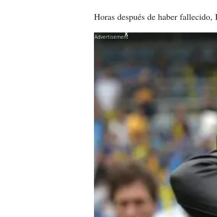
Horas después de haber fallecido,
X
X