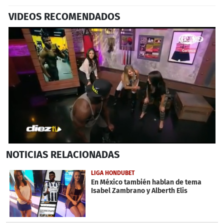
VIDEOS RECOMENDADOS
0
NOTICIAS
RELACIONADAS
seconds
of
2
LIGA HONDUBET
minutes,
En México también hablan de tema
18
Isabel Zambrano y Alberth Elis
seconds