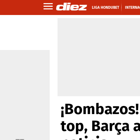
LIGA HONDUBET
INTERNA
¡Bombazos! 
top, Barça 