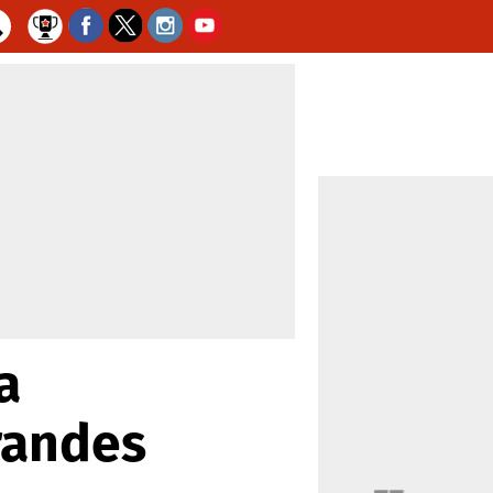
a
randes