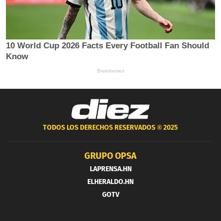
TODOS LOS DERECHOS RESERVADOS ®
2025
GRUPO OPSA
LAPRENSA.HN
ELHERALDO.HN
GOTV