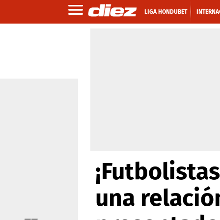
LIGA HONDUBET
INTERNA
¡Futbolista
una relaci