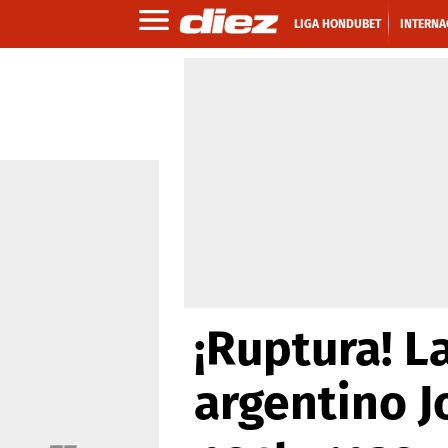
LIGA HONDUBET
INTERNA
¡Ruptura! L
argentino J