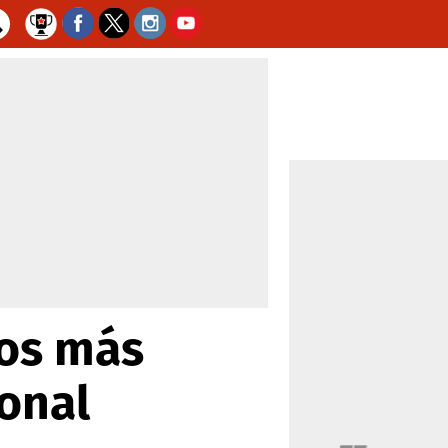
ños más
onal